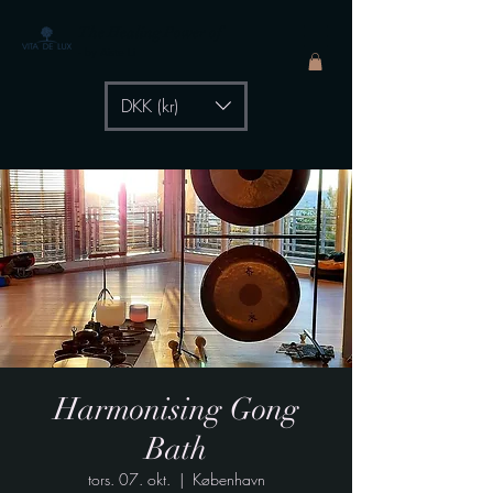
The Healing Power of
- by Aiste Li
DKK (kr)
Harmonising Gong
Bath
tors. 07. okt.
  |  
København